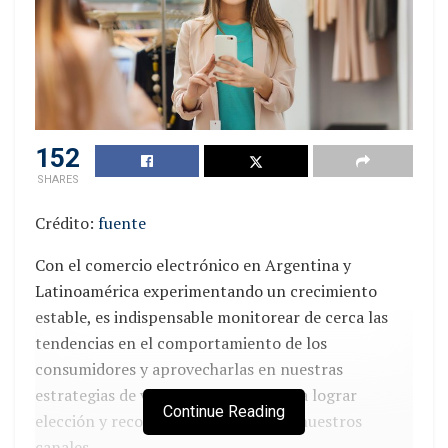
producción de chocolates también
prevé
inaugurar nuevas tiendas en el Perú.
Cabe destacar que hoy en día cuentan con
55
tiendas
en 13 ciudades del país.
Para este año el
plan es sumar un nuevo local puerta calle en
152
Miraflores
, cerca de la avenida Larco.
SHARES
Nuevos productos
Crédito:
fuente
La Ibérica también lanzará nuevos productos. En
Con el comercio electrónico en Argentina y
concreto, el gerente general de la empresa
Latinoamérica experimentando un crecimiento
mencionó que en las próximas cuatro semanas
estable, es indispensable monitorear de cerca las
lanzarán ocho productos nuevos.
tendencias en el comportamiento de los
Por otra parte, refirió que
están invirtiendo
consumidores y aprovecharlas en nuestras
en
automatización
en su planta con el objetivo de
estrategias de venta y expansión para lograr
Continue Reading
triplicar la capacidad de producción de sus marcas
elección y recompra en cada uno de nuestros
Milky y Fondy.
canales.