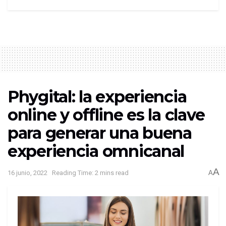
estadounidense
La Ibérica también
planea ingresar a más
ciudades de Estados Unidos
en el 2023.
Actualmente, la firma tiene presencia en cadenas de
venta dirigidos al público latino en Miami.
Con el plan de expansión, la finalidad de la fábrica
Phygital: la experiencia
de chocolates es que el mercado de exportación
online y offline es la clave
represente el 30% de sus ventas anuales en los
próximos cinco años.
para generar una buena
experiencia omnicanal
A
16 junio, 2022
Reading Time: 2 mins read
A
Expansión en el Perú
No solo busca ampliar su presencia en el mercado
internacional, pues la compañía dedicada a la