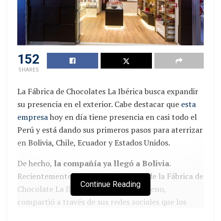
152
SHARES
La Fábrica de Chocolates La Ibérica busca expandir
su presencia en el exterior. Cabe destacar que
esta
empresa
hoy en día tiene presencia en casi todo el
Perú y está dando sus primeros pasos para aterrizar
en Bolivia, Chile, Ecuador y Estados Unidos.
De hecho,
la compañía ya llegó a
Bolivia
.
Recientemente, la jefe de marketing de la Fábrica de
Continue Reading
Chocolate La Ibérica, Mayra Ruiz Moreno,
compartió a través de sus redes sociales que los
productos de la firma ya están disponibles en dicho