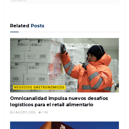
Fuente: Perú Retail
Todo parece indicar que mientras más canales de
comunicación y puntos de contacto tenés con tu
Related
Posts
cliente, mayor será su engagement y fidelización
con tu marca. Hoy, obtener una experiencia
omnicanal, es prácticamente una demanda de los
usuarios en todos los sectores, ya que
aproximadamente el 73% de los consumidores
utilizan múltiples canales en sus compras, por lo
que ofrecer una buena experiencia de usuario es
fundamental.
NEGOCIOS GASTRONÓMICOS
Cómo se configure este customer journey
multiplataforma depende exclusivamente de las
Omnicanalidad impulsa nuevos desafíos
logísticos para el retail alimentario
necesidades y hábitos de los clientes (a quienes
debés conocer), para incorporar aquellos canales de
4 AGOSTO, 2026
1.9K
comunicación en donde se encuentren y que vayan
a utilizar.