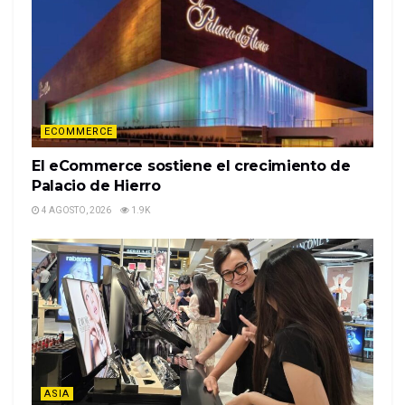
Noticias relacionadas
Omnicanalidad impulsa nuevos
desafíos logísticos para el retail
alimentario
ECOMMERCE
4 AGOSTO, 2026
1.9K
El eCommerce sostiene el crecimiento de
El eCommerce sostiene el
Palacio de Hierro
crecimiento de Palacio de Hierro
4 AGOSTO, 2026
1.9K
4 AGOSTO, 2026
1.9K
Es importante trabajar de forma sinérgica, en un
esfuerzo común entre todos aquellos responsables
de los canales, para brindar una sola experiencia de
marca, sin importar el punto de contacto por el que
ASIA