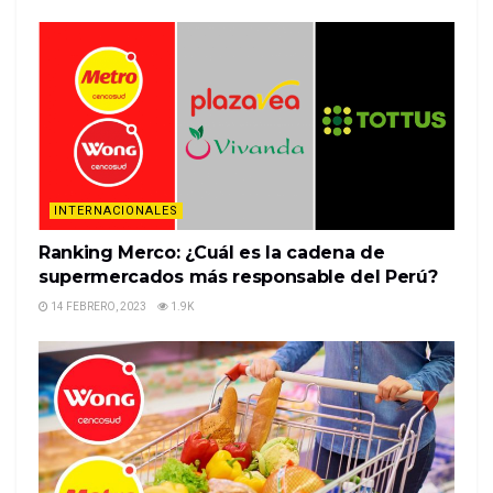
This is the web version of the WSJs newsletter on
the economy. You can sign up for daily delivery
here.Some economists want you to quit your job,
lots of European workers are angry, and don’t look
now but fourth-quarter economic growth appears
kinda ugly. Goo…
%%item_leer_más_button%%
INTERNACIONALES
Ranking Merco: ¿Cuál es la cadena de
supermercados más responsable del Perú?
14 FEBRERO, 2023
1.9K