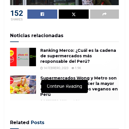
152
SHARES
Noticias relacionadas
Ranking Merco: ¿Cuál es la cadena
de supermercados más
responsable del Perú?
14 FEBRERO, 2023
1.9K
Supermercados Wong y Metro son
reconocidos por ofrecer la mayor
Continue Reading
cantidad de productos veganos en
Perú
8 FEBRERO, 2023
1.9K
Related
Posts