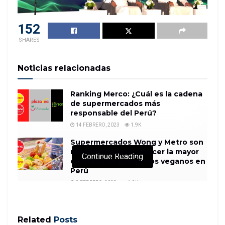
152
SHARES
Noticias relacionadas
Ranking Merco: ¿Cuál es la cadena
de supermercados más
responsable del Perú?
14 FEBRERO, 2023
1.9K
Supermercados Wong y Metro son
reconocidos por ofrecer la mayor
Continue Reading
cantidad de productos veganos en
Perú
8 FEBRERO, 2023
1.9K
Related
Posts