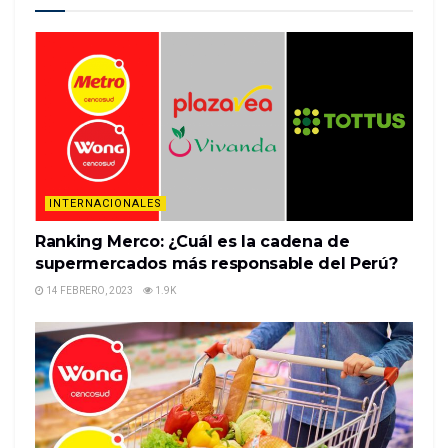
Saudi Arabia moved a step closer toward listing its
national oil giant Aramco on its domestic exchange,
releasing the preliminary prospectus late Saturday
for what is slated to be the worlds largest initial
public offering.However, the energy giant indicated
…
%%item_leer_más_button%%
INTERNACIONALES
Ranking Merco: ¿Cuál es la cadena de
supermercados más responsable del Perú?
14 FEBRERO, 2023
1.9K