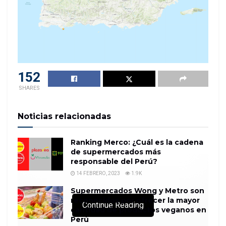
152
SHARES
Noticias relacionadas
Ranking Merco: ¿Cuál es la cadena
de supermercados más
responsable del Perú?
14 FEBRERO, 2023
1.9K
Supermercados Wong y Metro son
reconocidos por ofrecer la mayor
Continue Reading
cantidad de productos veganos en
Perú