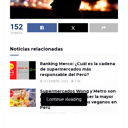
152
SHARES
Noticias relacionadas
Ranking Merco: ¿Cuál es la cadena
de supermercados más
responsable del Perú?
14 FEBRERO, 2023
1.9K
Supermercados Wong y Metro son
reconocidos por ofrecer la mayor
Continue Reading
cantidad de productos veganos en
Perú
8 FEBRERO, 2023
1.9K