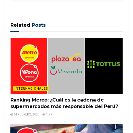
8 FEBRERO, 2023
1.9K
Related
Posts
(CNN Español) — Un sismo de
magnitud 4,8 sacudió Puerto Rico en la noche
de este sábado, según reportes preliminares del
Servicio Geológico de Estados Unidos (USGS, por sus
siglas en inglés).
El foco sísmico estuvo localizado a 5,0
kilómetros de profundidad …
INTERNACIONALES
READ MORE
Ranking Merco: ¿Cuál es la cadena de
supermercados más responsable del Perú?
14 FEBRERO, 2023
1.9K