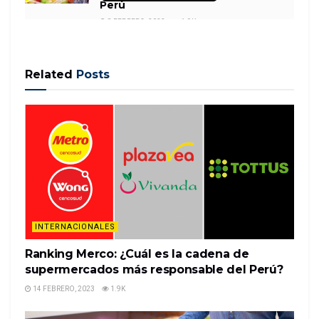
Perú
8 FEBRERO, 2023
1.9K
Related
Posts
(CNN) — Según las autoridades sanitarias, siete
personas en San Diego murieron en los últimos dos
meses a causa de una bacteria carnívora asociada
con el consumo de heroína de alquitrán negro.
Nueve personas que se inyectaron el medicamento
fueron ingresadas…
READ MORE
INTERNACIONALES
Ranking Merco: ¿Cuál es la cadena de
supermercados más responsable del Perú?
14 FEBRERO, 2023
1.9K