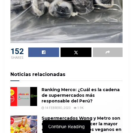
152
SHARES
Noticias relacionadas
Ranking Merco: ¿Cuál es la cadena
de supermercados más
responsable del Perú?
14 FEBRERO, 2023
1.9K
Supermercados Wong y Metro son
reconocidos por ofrecer la mayor
Continue Reading
cantidad de productos veganos en