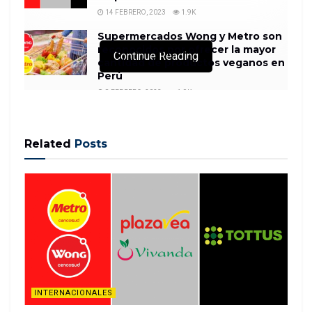
14 FEBRERO, 2023
1.9K
Supermercados Wong y Metro son
reconocidos por ofrecer la mayor
Continue Reading
cantidad de productos veganos en
Perú
8 FEBRERO, 2023
1.9K
Related
Posts
(CNN) — Melania Trump amonestó a una de los
expertos en derecho que testificó en la audiencia de
investigación de juicio político del miércoles
después de que la profesora hizo una broma sobre
su hijo, Barron, por lo que la profesora se disculpó
más tarde.
“…
INTERNACIONALES
READ MORE