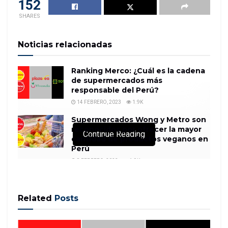
152
SHARES
Noticias relacionadas
Ranking Merco: ¿Cuál es la cadena
de supermercados más
responsable del Perú?
14 FEBRERO, 2023
1.9K
Supermercados Wong y Metro son
reconocidos por ofrecer la mayor
Continue Reading
cantidad de productos veganos en
Perú
8 FEBRERO, 2023
1.9K
Related
Posts
For years, Hong Kong has been one of the worlds
most profitable banking markets. That status is