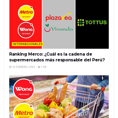
are joining the rush to seasonal jobs.Retailers and
logistics operators facing a tight labor market are
ramping up automation at warehouses for the
holidays, when online order volumes can surge
tenfold as cons…
%%item_leer_más_button%%
INTERNACIONALES
Ranking Merco: ¿Cuál es la cadena de
supermercados más responsable del Perú?
14 FEBRERO, 2023
1.9K