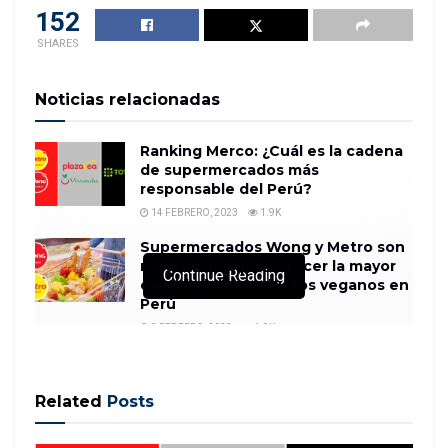
152
SHARES
Noticias relacionadas
Ranking Merco: ¿Cuál es la cadena
de supermercados más
responsable del Perú?
14 FEBRERO, 2023
1.9K
Supermercados Wong y Metro son
reconocidos por ofrecer la mayor
Continue Reading
cantidad de productos veganos en
Perú
8 FEBRERO, 2023
1.9K
Related
Posts
The holiday hiring frenzy is under way and robots