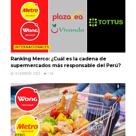
now under threat.Banks profit per employee last
year was higher in Hong Kong than in any other
market tracked by Citigroup analystsroughly double
the U.S. figure.B…
%%item_leer_más_button%%
INTERNACIONALES
Ranking Merco: ¿Cuál es la cadena de
supermercados más responsable del Perú?
14 FEBRERO, 2023
1.9K
PERÚ