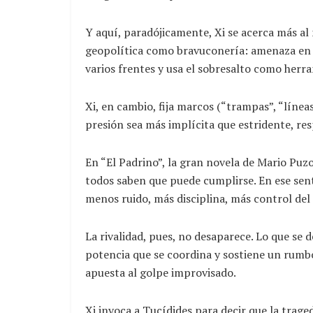
Y aquí, paradójicamente, Xi se acerca más a
geopolítica como bravuconería: amenaza en p
varios frentes y usa el sobresalto como herr
Xi, en cambio, fija marcos (“trampas”, “líneas 
presión sea más implícita que estridente, res
En “El Padrino”, la gran novela de Mario Puzo
todos saben que puede cumplirse. En ese sent
menos ruido, más disciplina, más control del 
La rivalidad, pues, no desaparece. Lo que se d
potencia que se coordina y sostiene un rumbo
apuesta al golpe improvisado.
Xi invoca a Tucídides para decir que la trage