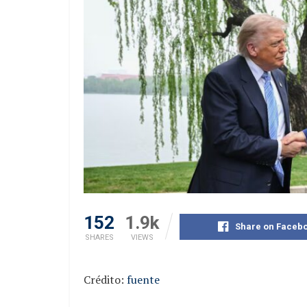
152
1.9k
Share on Faceb
SHARES
VIEWS
Crédito:
fuente