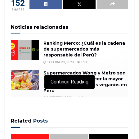
152
SHARES
Noticias relacionadas
Ranking Merco: ¿Cuál es la cadena
de supermercados más
responsable del Perú?
14 FEBRERO, 2023
1.9K
Supermercados Wong y Metro son
reconocidos por ofrecer la mayor
Continue Reading
cantidad de productos veganos en
Perú
8 FEBRERO, 2023
1.9K
Related
Posts
In the hollowed-out retail economy, Jerry
Robertson finds himself almost continuously in