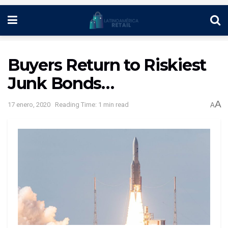
Buyers Return to Riskiest
Junk Bonds…
A
17 enero, 2020
Reading Time: 1 min read
A