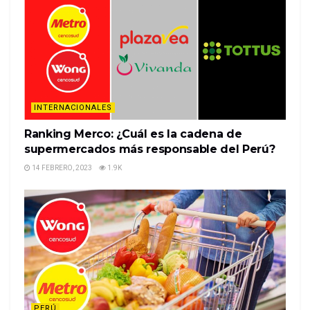
demand. He specializes in closing stores.
Mr. Robertson travels the U.S., winding down one
dying storefront after the next, from a gift shop in
Kentucky to an Ace Hardwa…
%%item_leer_más_button%%
INTERNACIONALES
Ranking Merco: ¿Cuál es la cadena de
supermercados más responsable del Perú?
14 FEBRERO, 2023
1.9K
PERÚ