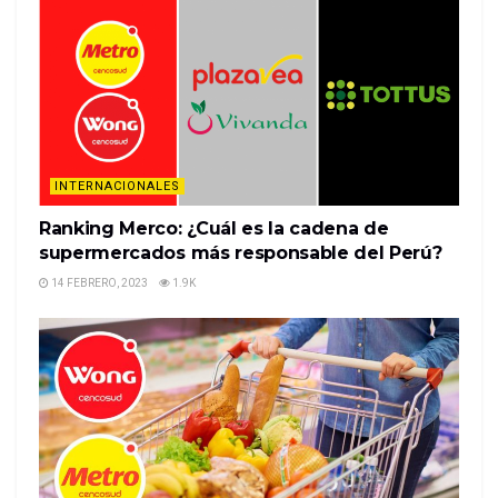
rallied in December, rebounding from a beating
taken this fall, as fund managers prepare for 2020
by adding risk to their portfolios.People are looking
at their funds and thinking what can generate
performance ne…
%%item_leer_más_button%%
INTERNACIONALES
Ranking Merco: ¿Cuál es la cadena de
supermercados más responsable del Perú?
14 FEBRERO, 2023
1.9K