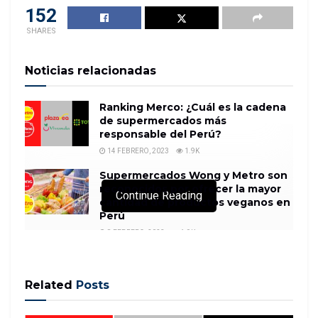
152
SHARES
Noticias relacionadas
Ranking Merco: ¿Cuál es la cadena
de supermercados más
responsable del Perú?
14 FEBRERO, 2023
1.9K
Supermercados Wong y Metro son
reconocidos por ofrecer la mayor
Continue Reading
cantidad de productos veganos en
Perú
8 FEBRERO, 2023
1.9K
Related
Posts
Bonds with the lowest junk credit ratings have