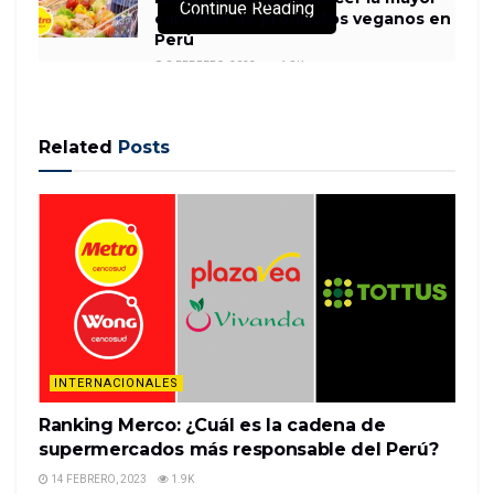
Continue Reading
cantidad de productos veganos en
Perú
8 FEBRERO, 2023
1.9K
Related
Posts
Sometimes, working retail can be dangerous.
A video of a man destroying counters in a
Connecticut Bloomingdale’s store on Monday is
going viral, highlighting another instance of a store
becoming a setting of violence. The video shows a
man violently destroyi…
READ MORE
INTERNACIONALES
Ranking Merco: ¿Cuál es la cadena de
supermercados más responsable del Perú?
14 FEBRERO, 2023
1.9K