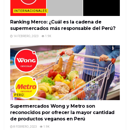
Muhammad H…
INTERNACIONALES
READ MORE
Ranking Merco: ¿Cuál es la cadena de
supermercados más responsable del Perú?
14 FEBRERO, 2023
1.9K
PERÚ
Supermercados Wong y Metro son
reconocidos por ofrecer la mayor cantidad
de productos veganos en Perú
8 FEBRERO, 2023
1.9K