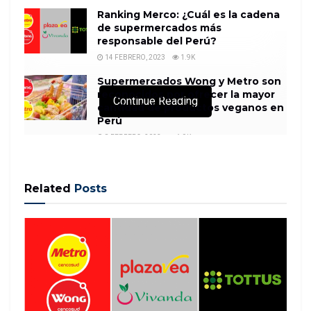
Ranking Merco: ¿Cuál es la cadena
de supermercados más
responsable del Perú?
14 FEBRERO, 2023
1.9K
Supermercados Wong y Metro son
reconocidos por ofrecer la mayor
Continue Reading
cantidad de productos veganos en
Perú
8 FEBRERO, 2023
1.9K
Related
Posts
(CNN) — Un niño de 3 años de Malasia que vive en el
Reino Unido se ha convertido en el miembro más
joven en unirse a Mensa UK, la sociedad
internacional de alto coeficiente intelectual más
grande y antigua del mundo, dijeron funcionarios de
Mensa.