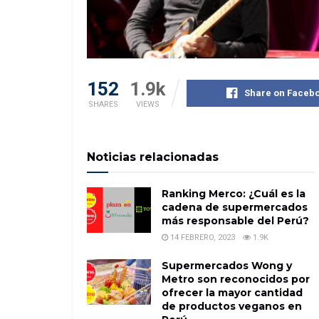
152
1.9k
Share on Faceb
SHARES
VIEWS
Noticias relacionadas
Ranking Merco: ¿Cuál es la
cadena de supermercados
más responsable del Perú?
14 FEBRERO, 2023
1.9K
Supermercados Wong y
Metro son reconocidos por
ofrecer la mayor cantidad
de productos veganos en