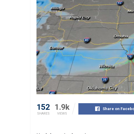
152
1.9k
Share on Faceb
SHARES
VIEWS