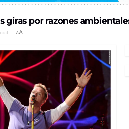
s giras por razones ambientale
A
 read
A