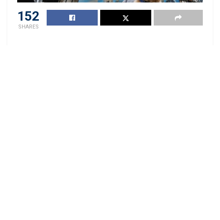
152
SHARES
Noticias relacionadas
Ranking Merco: ¿Cuál es la cadena
de supermercados más
responsable del Perú?
14 FEBRERO, 2023
1.9K
Supermercados Wong y Metro son
reconocidos por ofrecer la mayor
Continue Reading
cantidad de productos veganos en
Perú
8 FEBRERO, 2023
1.9K
Related
Posts
The 11 most shocking retail acquisitions of the last