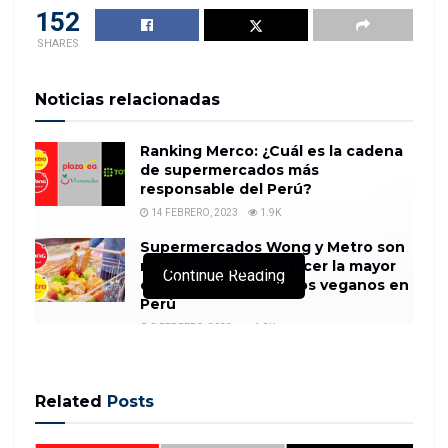
152
SHARES
Noticias relacionadas
Ranking Merco: ¿Cuál es la cadena
de supermercados más
responsable del Perú?
14 FEBRERO, 2023
1.9K
Supermercados Wong y Metro son
reconocidos por ofrecer la mayor
Continue Reading
cantidad de productos veganos en
Perú
8 FEBRERO, 2023
1.9K
Related
Posts
PARIS