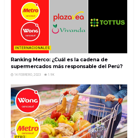
after the Chinese online-retail giant completed the
biggest stock offering so far this year.
The secondary listing was a vote of confidence in
Hong Kong as a financia…
%%item_leer_más_button%%
INTERNACIONALES
Ranking Merco: ¿Cuál es la cadena de
supermercados más responsable del Perú?
14 FEBRERO, 2023
1.9K
PERÚ