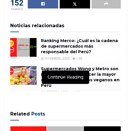
152
SHARES
Noticias relacionadas
Ranking Merco: ¿Cuál es la cadena
de supermercados más
responsable del Perú?
14 FEBRERO, 2023
1.9K
Supermercados Wong y Metro son
reconocidos por ofrecer la mayor
Continue Reading
cantidad de productos veganos en
Perú
8 FEBRERO, 2023
1.9K
Related
Posts
HONG KONGAlibaba Group Holding Ltd.s Hong
Kong-listed shares rose nearly 7% in their debut,