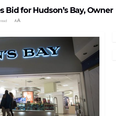
es Bid for Hudson’s Bay, Owner
A
 read
A