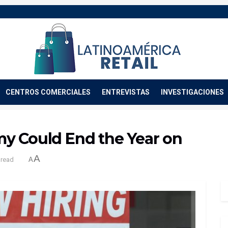
CENTROS COMERCIALES
ENTREVISTAS
INVESTIGACIONES
y Could End the Year on
A
 read
A