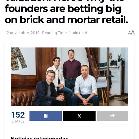
founders are betting big
on brick and mortar retail.
A
12 noviembre, 2019
Reading Time: 1 min read
A
152
SHARES
Noticias relacionadas