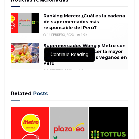
Ranking Merco: ¿Cuál es la cadena
de supermercados más
responsable del Perú?
14 FEBRERO, 2023
1.9K
Supermercados Wong y Metro son
reconocidos por ofrecer la mayor
Continue Reading
cantidad de productos veganos en
Perú
8 FEBRERO, 2023
1.9K
Related
Posts
When Max Rhodes, Jeff Kolovson, Daniele Perito,
and Marcelo Cortes were working at Square, they
could see how digital platforms enabled small
retailers to lower their operating costs and focus
their efforts on improving other areas of their