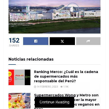
152
SHARES
Noticias relacionadas
Ranking Merco: ¿Cuál es la cadena
de supermercados más
responsable del Perú?
14 FEBRERO, 2023
1.9K
Supermercados Wong y Metro son
reconocidos por ofrecer la mayor
Continue Reading
cantidad de productos veganos en
Perú