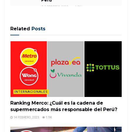
8 FEBRERO, 2023
1.9K
Related
Posts
The American Dream megamall has finally started
its process of opening to the public — but the
actual stores aren’t slated to open until March of
2020.
The first phase of the complex — the Nickelodeon
Universe theme park and an ice-skating rink —
opened on …
INTERNACIONALES
READ MORE
Ranking Merco: ¿Cuál es la cadena de
supermercados más responsable del Perú?
14 FEBRERO, 2023
1.9K