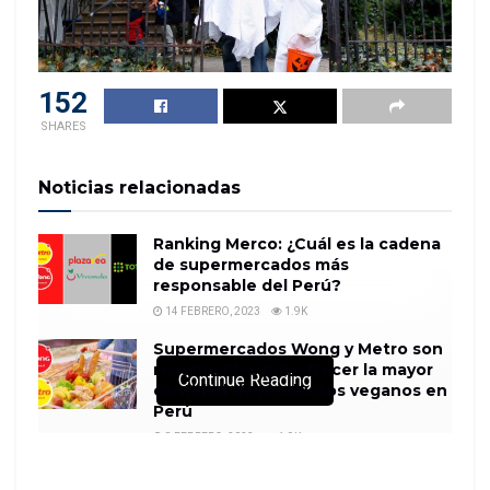
152
SHARES
Noticias relacionadas
Ranking Merco: ¿Cuál es la cadena
de supermercados más
responsable del Perú?
14 FEBRERO, 2023
1.9K
Supermercados Wong y Metro son
reconocidos por ofrecer la mayor
Continue Reading
cantidad de productos veganos en
Perú
8 FEBRERO, 2023
1.9K