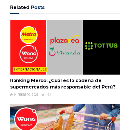
Related
Posts
Halloween is here, and Americans are gearing up to
buy loads of candy and costumes.
But, as with most discretionary purchases,
Halloween spending follows the twists and turns of
the broader economy.
The National Retail Federation runs an annual
survey of US…
INTERNACIONALES
READ MORE
Ranking Merco: ¿Cuál es la cadena de
supermercados más responsable del Perú?
14 FEBRERO, 2023
1.9K