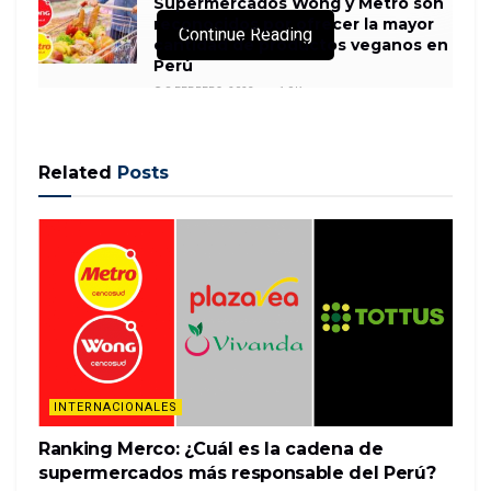
Supermercados Wong y Metro son
reconocidos por ofrecer la mayor
Continue Reading
cantidad de productos veganos en
Perú
8 FEBRERO, 2023
1.9K
Related
Posts
The American Dream megamall has finally started
its process of opening to the public — but the
actual stores aren’t slated to open until March of
2020.
The first phase of the complex — the Nickelodeon
Universe theme park and an ice-skating rink —
opened on …
INTERNACIONALES
READ MORE
Ranking Merco: ¿Cuál es la cadena de
supermercados más responsable del Perú?