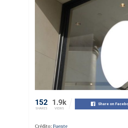
152
1.9k
Share on Faceb
SHARES
VIEWS
Crédito:
Fuente