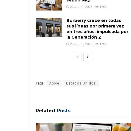
según NIQ
20 JULIO, 2026
1.9K
Burberry crece en todas
sus líneas por primera vez
en tres años, impulsada por
la Generación Z
20 JULIO, 2026
1.9K
Tags:
Apple
Estados Unidos
Related
Posts