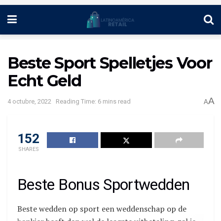
Beste Sport Spelletjes Voor
Echt Geld
A
4 octubre, 2022
Reading Time: 6 mins read
A
152
SHARES
Beste Bonus Sportwedden
Beste wedden op sport een weddenschap op de